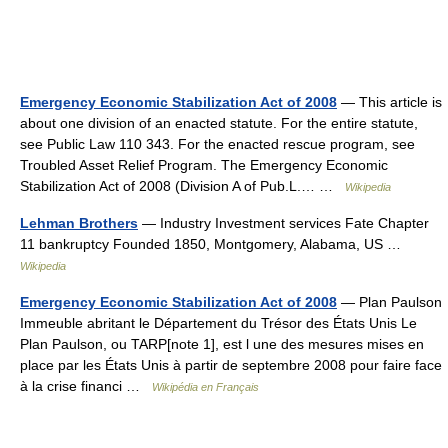
Emergency Economic Stabilization Act of 2008
— This article is
about one division of an enacted statute. For the entire statute,
see Public Law 110 343. For the enacted rescue program, see
Troubled Asset Relief Program. The Emergency Economic
Stabilization Act of 2008 (Division A of Pub.L.… …
Wikipedia
Lehman Brothers
— Industry Investment services Fate Chapter
11 bankruptcy Founded 1850, Montgomery, Alabama, US …
Wikipedia
Emergency Economic Stabilization Act of 2008
— Plan Paulson
Immeuble abritant le Département du Trésor des États Unis Le
Plan Paulson, ou TARP[note 1], est l une des mesures mises en
place par les États Unis à partir de septembre 2008 pour faire face
à la crise financi …
Wikipédia en Français