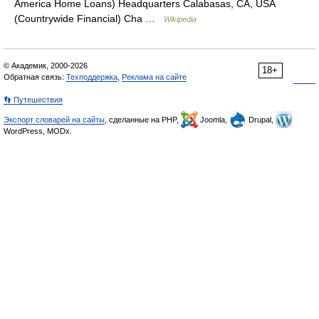
America Home Loans) Headquarters Calabasas, CA, USA
(Countrywide Financial) Cha …
Wikipedia
© Академик, 2000-2026
18+
Обратная связь:
Техподдержка
,
Реклама на сайте
👣 Путешествия
Экспорт словарей на сайты
, сделанные на PHP,
Joomla,
Drupal,
WordPress, MODx.