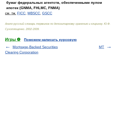
бумаг федеральных агентств, обеспеченными пулом
ипотек (GNMA, FHLMC, FNMA)
см. тж.
FICC
,
MBSCC
,
GSCC
Англо-русский словарь терминов по депозитарному хранению и клирингу
.
Ю.Ф.
Сухоплещенко
.
2002-2009
.
Игры ⚽
Поможем написать курсовую
Mortgage-Backed Securities
MT
Clearing Corporation